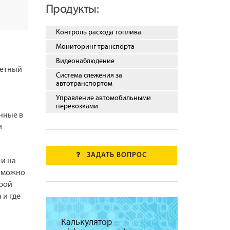
Продукты:
Контроль расхода топлива
Мониторинг транспорта
Видеонаблюдение
четный
Система слежения за
автотранспортом
Управление автомобильными
перевозками
нные в
и
ЗАДАТЬ ВОПРОС
 и на
о можно
орой
 и где
Калькулятор