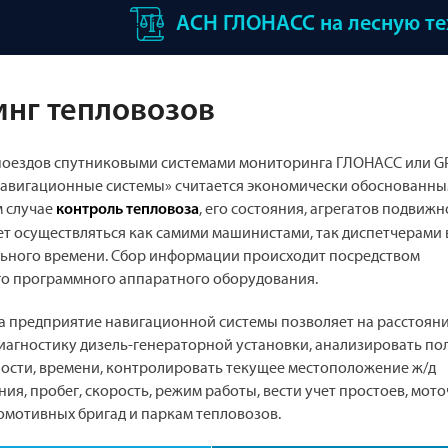
АСН ГЛОНАСС на лесную т
нг тепловозов
оездов спутниковыми системами мониторинга ГЛОНАСС или GP
авигационные системы» считается экономически обоснованн
м случае
, его состояния, агрегатов подвижн
контроль тепловоза
ет осуществляться как самими машинистами, так диспетчерами 
ьного времени. Сбор информации происходит посредством
о программного аппаратного оборудования.
а предприятие навигационной системы позволяет на расстоян
иагностику дизель-генераторной установки, анализировать по
ости, времени, контролировать текущее местоположение ж/д
я, пробег, скорость, режим работы, вести учет простоев, мото
омотивных бригад и паркам тепловозов.