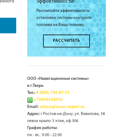
эффективности!
ванного
Рассчитайте эффективность
установки системы контроля
топлива на Вашу технику.
РАССЧИТАТЬ
ООО «Навигационные системы»
в г.Тверь
Тел.:
8 (800) 700-87-55
+79604638036
Email:
sales@glonass-expert.ru
г.Ростов-на-Дону, ул. Вавилова, 58
Адрес:
левое крыло 3 этаж, оф.306
График работы:
пн.- вс.: 9.00 - 22.00