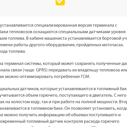
 устанавливается специализированная версия терминала с
баки тепловозов оснащаются специальными датчиками уровня
бъем топлива. В кабине машиниста устанавливается бортовой у
емени работы другого оборудования, пройденных моточасах.
ода топлива.
на терминал системы, который может сохранять полученные да
нала связи (чаще GPRS) передавать их владельцу тепловоза ил
как можно оптимизировать потребление ГСМ.
циальных датчиков, которые устанавливаются в топливный бак
читывается объем горючего, поступающего в двигатель. С нег
ак на холостом ходу, так и при работе на полной мощности. Вт
анавливается в топливном баке. Он позволяет установить, когда
кже можно получить информацию об объемах поступившего и
 современный топливный датчик контроля расхода горючего