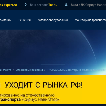
Ваш регион:
Тверь
Вход в ЛК Сириус-Нави
ss-expert.ru
компании
Решения
Каталог оборудования
Мониторинг транспорт
анспорта
Отраслевые решения
ГЛОНАСС/GPS мониторинг железнодорожного