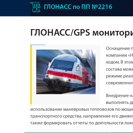
ГЛОНАСС по ПП №2216
ГЛОНАСС/GPS монитори
Оснащение п
компании «Н
ходом. В это
состава мож
режиме реал
современног
Внедрение н
выполнять д
использование маневровых тепловозов по мощн
транспортного средства, направление его движени
также формировать отчеты по деятельности лок