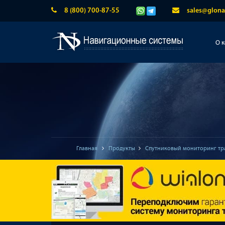
8 (800) 700-87-55
sales@glona
О 
Главная
Продукты
Спутниковый мониторинг тр