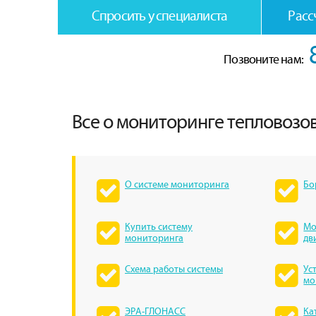
Спросить у специалиста
Расс
Позвоните нам:
Все о мониторинге тепловозов
О системе мониторинга
Бо
Купить систему
Мо
мониторинга
дв
Схема работы системы
Ус
мо
ЭРА-ГЛОНАСС
Ка