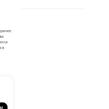
орючее
ва
ются
а в
ОМ