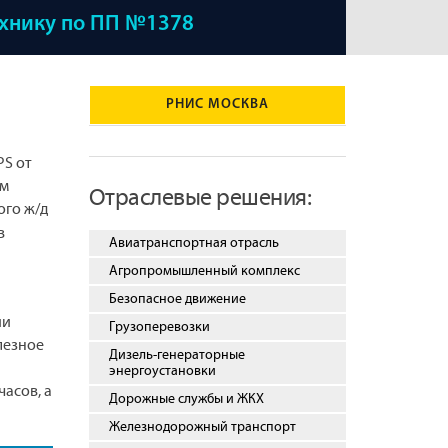
ехнику по ПП №1378
РНИС МОСКВА
S от
ым
Отраслевые решения:
ого ж/д
в
Авиатранспортная отрасль
Агропромышленный комплекс
Безопасное движение
ии
Грузоперевозки
лезное
Дизель-генераторные
энергоустановки
часов, а
Дорожные службы и ЖКХ
Железнодорожный транспорт