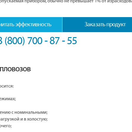
допускаемая прибором, обычно не превышает 1% от израсходо
читать эффективность
Заказать продукт
8 (800) 700 - 87 - 55
епловозов
сится:
ежимах;
ению с номинальными;
агрузкой и в холостую;
чего;