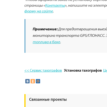
Чтобы оформить заказ на установку бортово
страницы «
Контакты
», напишите на элект
форму на сайте
.
Примечание:
Для предотвращения выезда
мониторинг транспорта GPS/ГЛОНАСС. 
топлива в баке
.
<< Сервис тахографов
Ц
Установка тахографов
Связанные проекты