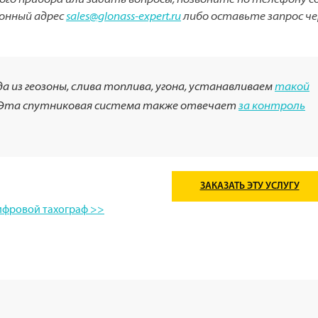
го прибора или задать вопросы, позвоните по телефону с
ронный адрес
sales@glonass-expert.ru
либо оставьте запрос че
 из геозоны, слива топлива, угона, устанавливаем
такой
Эта спутниковая система также отвечает
за контроль
ЗАКАЗАТЬ ЭТУ УСЛУГУ
ифровой тахограф >>