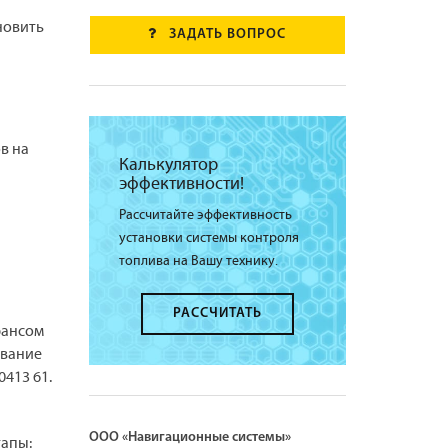
новить
ЗАДАТЬ ВОПРОС
в на
Калькулятор
эффективности!
Рассчитайте эффективность
установки системы контроля
топлива на Вашу технику.
РАССЧИТАТЬ
рансом
ивание
413 61.
ООО «Навигационные системы»
тапы: